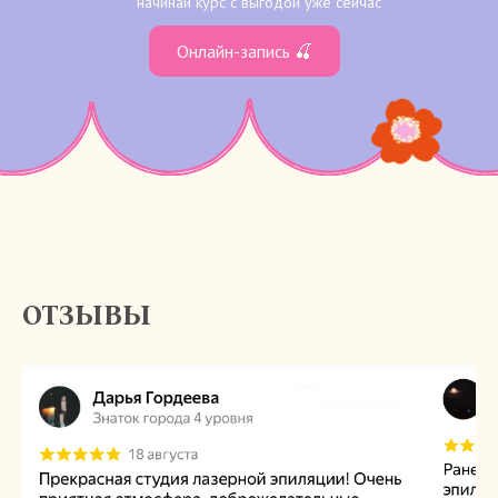
начинай курс с выгодой уже сейчас
Онлайн-запись 🍒
ОТЗЫВЫ