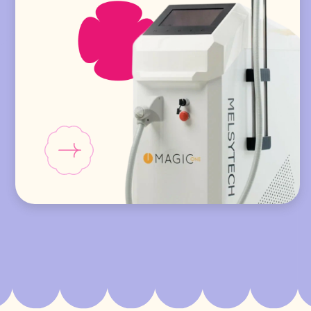
Публичная оферта
Документы
ООО «ФЛЕШ-ЭПИЛ» ОГРН: 1217700312587
ИНН: 7751200782
Разработка сайта
Онлайн-запись 🍒
Меню