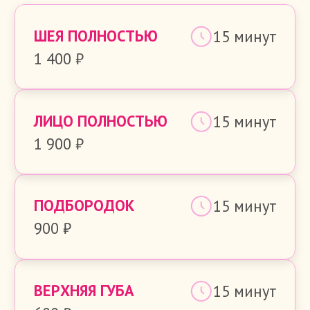
ДИОДНЫЙ ЛАЗЕР
Диодный лазер
MAGIC ONE
MAGIC ONE
Лазерная эпиляция на аппарате Magic
One – это эффективный метод быстрого
и безболезненного удаления волос.
Профессиональный подход к
разработке позволил объединить в
одном аппарате сразу несколько
инновационных технологий, чтобы
подарить вашей коже совершенную
гладкость
Вот несколько из его плюсов