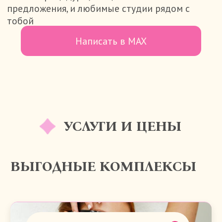
Диодный лазер Magic One
МИНИ ЭПИЛ
Подмышки
Тотальное бикини
СТОИМОСТЬ
3.600₽
2.100₽
Записаться