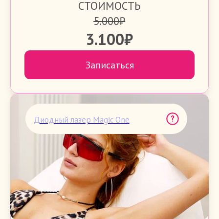
МИДИПЛЮС ЭПИЛ
Тотальное бикини
Подмышечные впадины
Ноги полностью
Руки полностью
Зона над верхней губой
СТОИМОСТЬ
9.500₽
5.400₽
Записаться
Диодный лазер Magic One