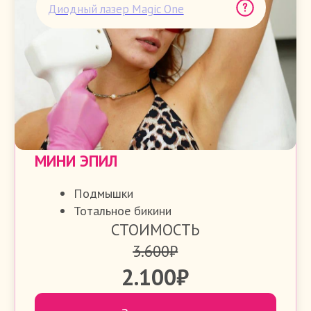
Диодный лазер Magic One
СУПЕРМИНИ ЭПИЛ
Подмышки
Тотальное бикини
Голени
СТОИМОСТЬ
5.000₽
3.100₽
Записаться
Диодный лазер Magic One