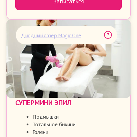
МИДИ ЭПИЛ
Подмышки
Тотальное бикини
Ноги полностью
СТОИМОСТЬ
6.900₽
ХИТ
4.300₽
Записаться
Диодный лазер Magic One