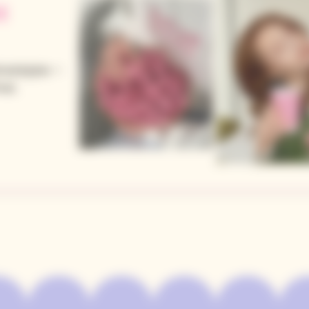
И
оцедуры —
час