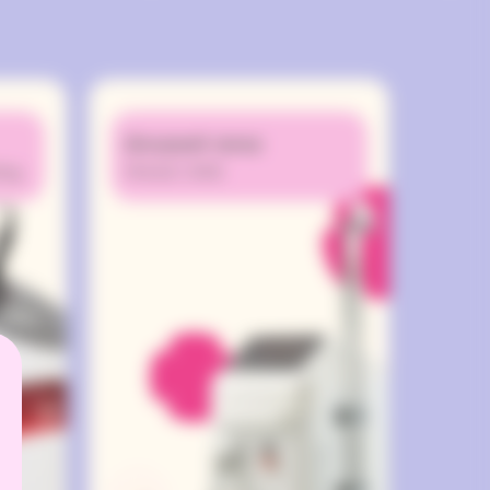
АНИЕ
ДИОДНЫЙ ЛАЗЕР
Диодный лазер
YLIZER
MAGIC ONE
ing
MAGIC ONE
ения.
Лазерная эпиляция на
а 30%
аппарате Magic One – это
елей,
эффективный метод
ипула
быстрого и безболезненного
щиеся
удаления волос.
феры.
Профессиональный подход к
на на
разработке позволил
тока,
объединить в одном
ботки
аппарате сразу несколько
стина,
инновационных технологий,
ита и
чтобы подарить вашей коже
екцию
совершенную гладкость
 тела