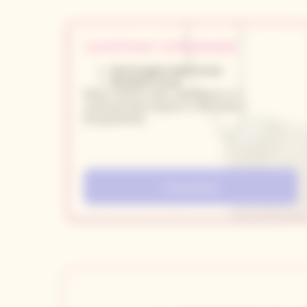
ЛАЗЕРНАЯ ЭПИЛЯЦИЯ
Александритовый лазер
Диодный лазер
Минус волосы, плюс уверенность и
долгосрочная гладкость без боли и
раздражения
Подробнее