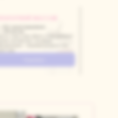
ППАРАТНЫЙ МАССАЖ
RLS-скульптурирование
LPG массаж
ысить тонус кожи, убрать отёки, целлюлит
ишние сантиметры с активным
фодренажем — видимый результат без
них слов
Подробнее