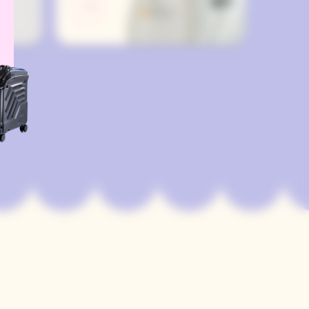
люсов
Вот несколько из его плюсов
О?