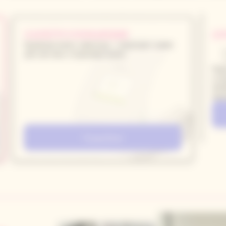
ЭЛЕКТРОЭПИЛЯЦИЯ
А
Удаление волос навсегда — подходит даже
для светлых и пушковых волос
Пов
и л
лим
лиш
Подробнее